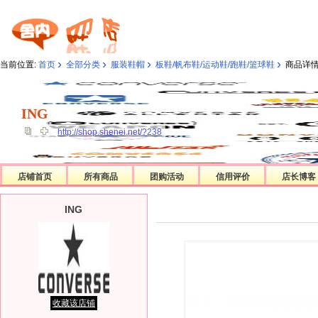
›
›
›
›
当前位置:
首页
全部分类
服装鞋帽
板鞋/帆布鞋/运动鞋/跑鞋/篮球鞋
商品详
ING
ING
http://shop.shenei.net/?238
店铺首页
所有商品
团购活动
信用评价
店长博客
ING
收藏该店铺