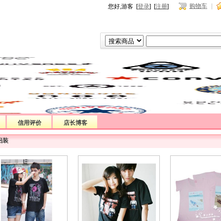
购物车
|
您好,游客 [
登录
] [
注册
]
信用评价
店长博客
侣装