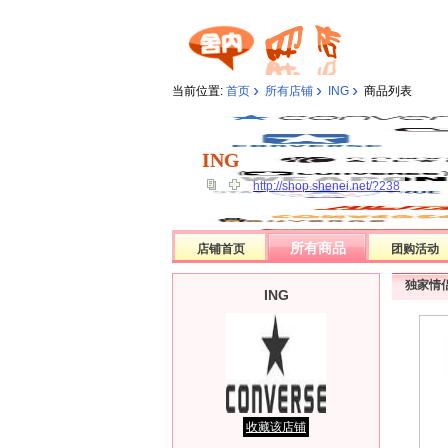
›
›
›
当前位置:
首页
所有店铺
ING
商品列表
ING
ING
http://shop.shenei.net/?238
所有商品
店铺首页
团购活动
独家情
ING
收藏该店铺