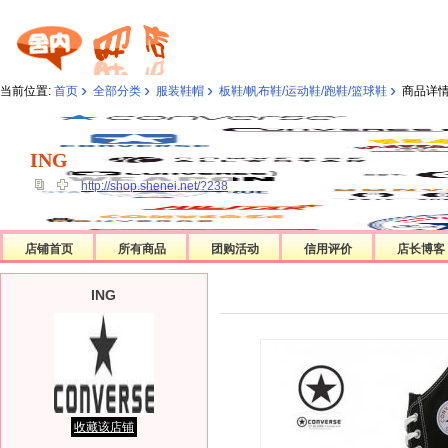
›
›
›
›
当前位置:
首页
全部分类
服装鞋帽
板鞋/帆布鞋/运动鞋/跑鞋/篮球鞋
商品详
ING
ING
http://shop.shenei.net/?238
店铺首页
所有商品
团购活动
信用评价
店长博客
ING
收藏该店铺