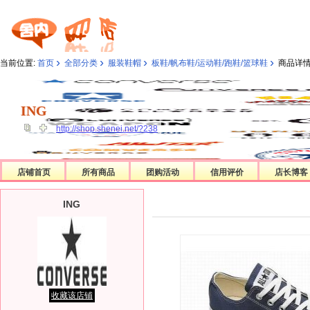
›
›
›
›
当前位置:
首页
全部分类
服装鞋帽
板鞋/帆布鞋/运动鞋/跑鞋/篮球鞋
商品详
ING
ING
http://shop.shenei.net/?238
店铺首页
所有商品
团购活动
信用评价
店长博客
ING
收藏该店铺