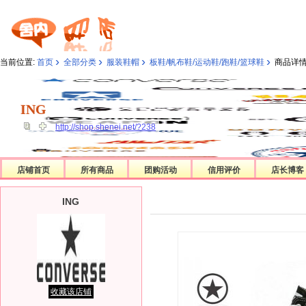
›
›
›
›
当前位置:
首页
全部分类
服装鞋帽
板鞋/帆布鞋/运动鞋/跑鞋/篮球鞋
商品详
ING
ING
http://shop.shenei.net/?238
店铺首页
所有商品
团购活动
信用评价
店长博客
ING
收藏该店铺