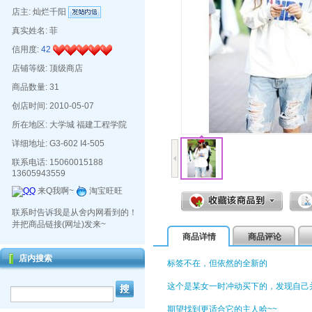
店主:
灿烂千阳
真实姓名:
菲
信用度:
42
店铺等级: 顶级商店
商品数量: 31
创店时间: 2010-05-07
所在地区: 大学城 福建工程学院
详细地址: G3-602 I4-505
联系电话: 15060015188
13605943559
来Q我啊~
淘宝旺旺
联系时告诉我是从舍内网看到的！
并把商品链接(网址)发来~
商品详情
商品评论
店内搜索
标签不在，但依然的全新的
这个是某女一时冲动买下的，发现自己
期望找到更适合它的主人哈~~