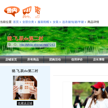
›
›
›
›
›
当前位置:
首页
全部分类
服装鞋帽
女装
连衣裙/短裙/半裙
商品详情
猪.飞.跃de第二村
猪.飞.跃de第二村
http://shop.shenei.net/?243
店铺首页
所有商品
团购活动
信用评价
店长博客
猪.飞.跃de第二村
收藏该店铺