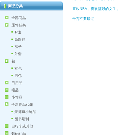
商品分类
喜欢NBA，喜欢篮球的女生，
全部商品
千万不要错过
服饰鞋类
T-恤
高跟鞋
裤子
外套
包
女包
男包
日用品
赠品
小饰品
全新物品代销
景德镇小饰品
图书期刊
自行车或其他
数码产品