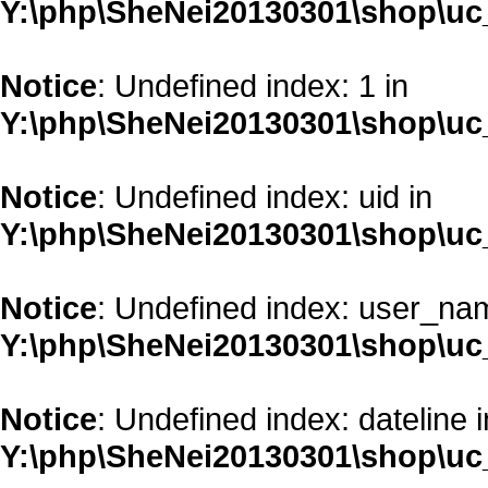
Y:\php\SheNei20130301\shop\uc_c
Notice
: Undefined index: 1 in
Y:\php\SheNei20130301\shop\uc_c
Notice
: Undefined index: uid in
Y:\php\SheNei20130301\shop\uc_c
Notice
: Undefined index: user_na
Y:\php\SheNei20130301\shop\uc_c
Notice
: Undefined index: dateline i
Y:\php\SheNei20130301\shop\uc_c