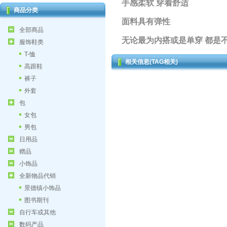
手感柔软 穿着舒适
商品分类
面料具有弹性
全部商品
无论最为内搭或是单穿 都是
服饰鞋类
T-恤
相关信息(TAG相关)
高跟鞋
裤子
外套
包
女包
男包
日用品
赠品
小饰品
全新物品代销
景德镇小饰品
图书期刊
自行车或其他
数码产品