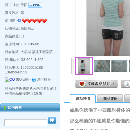
店主:
灿烂千阳
真实姓名:
菲
信用度:
42
店铺等级: 顶级商店
商品数量: 31
创店时间: 2010-05-08
所在地区: 大学城 福建工程学院
详细地址: G3-602 I4-505
联系电话: 15060015188
13605943559
来Q我啊~
淘宝旺旺
联系时告诉我是从舍内网看到的！
并把商品链接(网址)发来~
商品详情
商品评论
店内搜索
如果你厌倦了小西服对身体的
那么棉质的T-恤就是你最佳