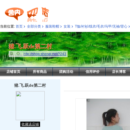
›
›
›
›
›
当前位置:
首页
全部分类
服装鞋帽
女装
T恤/衬衫/线衣/毛衣/马甲/无袖/背心
猪.飞.跃de第二村
猪.飞.跃de第二村
http://shop.shenei.net/?243
店铺首页
所有商品
团购活动
信用评价
店长博客
猪.飞.跃de第二村
收藏该店铺