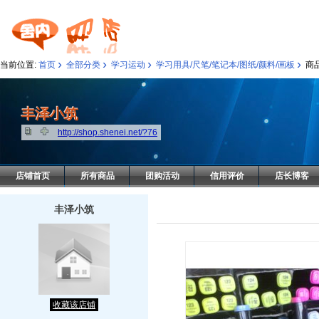
›
›
›
›
当前位置:
首页
全部分类
学习运动
学习用具/尺笔/笔记本/图纸/颜料/画板
商
丰泽小筑
丰泽小筑
http://shop.shenei.net/?76
店铺首页
所有商品
团购活动
信用评价
店长博客
丰泽小筑
收藏该店铺