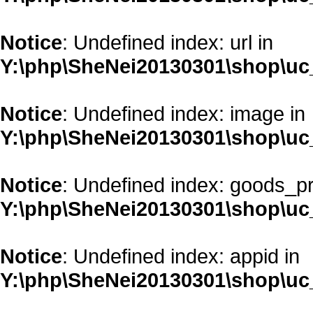
Notice
: Undefined index: url in
Y:\php\SheNei20130301\shop\uc_c
Notice
: Undefined index: image in
Y:\php\SheNei20130301\shop\uc_c
Notice
: Undefined index: goods_pr
Y:\php\SheNei20130301\shop\uc_c
Notice
: Undefined index: appid in
Y:\php\SheNei20130301\shop\uc_c