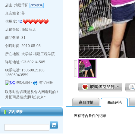
店主:
灿烂千阳
真实姓名:
菲
信用度:
42
店铺等级: 顶级商店
商品数量: 31
创店时间: 2010-05-08
所在地区: 大学城 福建工程学院
详细地址: G3-602 I4-505
联系电话: 15060015188
13605943559
来Q我啊~
淘宝旺旺
联系时告诉我是从舍内网看到的！
并把商品链接(网址)发来~
商品详情
商品评论
店内搜索
没有符合条件的记录