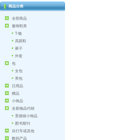
商品分类
全部商品
服饰鞋类
T-恤
高跟鞋
裤子
外套
包
女包
男包
日用品
赠品
小饰品
全新物品代销
景德镇小饰品
图书期刊
自行车或其他
数码产品