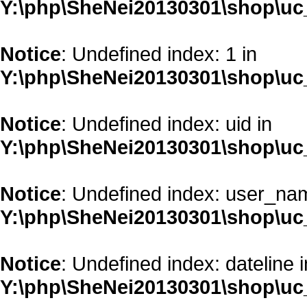
Y:\php\SheNei20130301\shop\uc_c
Notice
: Undefined index: 1 in
Y:\php\SheNei20130301\shop\uc_c
Notice
: Undefined index: uid in
Y:\php\SheNei20130301\shop\uc_c
Notice
: Undefined index: user_na
Y:\php\SheNei20130301\shop\uc_c
Notice
: Undefined index: dateline i
Y:\php\SheNei20130301\shop\uc_c